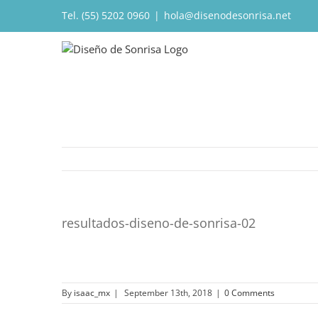
Tel. (55) 5202 0960
|
hola@disenodesonrisa.net
resultados-diseno-de-sonrisa-02
By
isaac_mx
|
September 13th, 2018
|
0 Comments