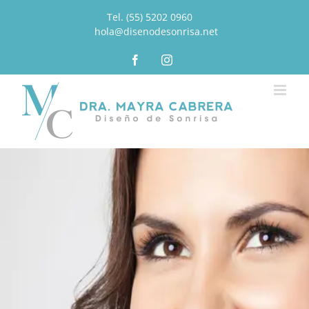
Tel. (55) 5202 0960
|
hola@disenodesonrisa.net
Facebook
Instagram